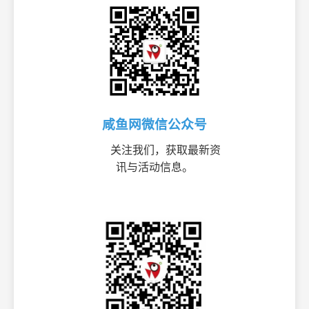
咸鱼网微信公众号
关注我们，获取最新资
讯与活动信息。